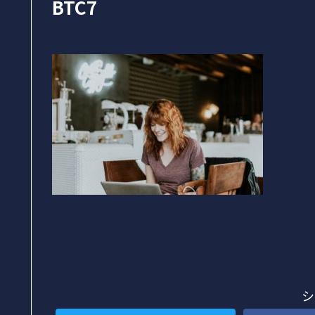
BTC7
シ