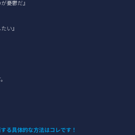
のが憂鬱だ』
したい』
す。
消する具体的な方法はコレです！